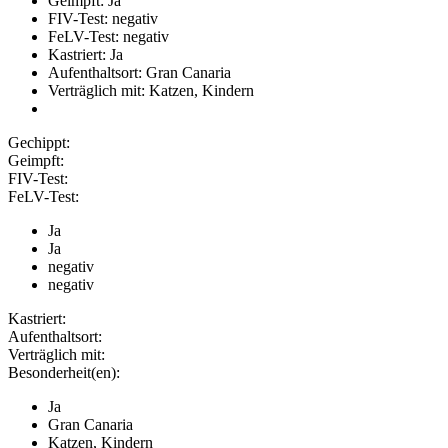
Geimpft: Ja
FIV-Test: negativ
FeLV-Test: negativ
Kastriert: Ja
Aufenthaltsort: Gran Canaria
Verträglich mit: Katzen, Kindern
Gechippt:
Geimpft:
FIV-Test:
FeLV-Test:
Ja
Ja
negativ
negativ
Kastriert:
Aufenthaltsort:
Verträglich mit:
Besonderheit(en):
Ja
Gran Canaria
Katzen, Kindern