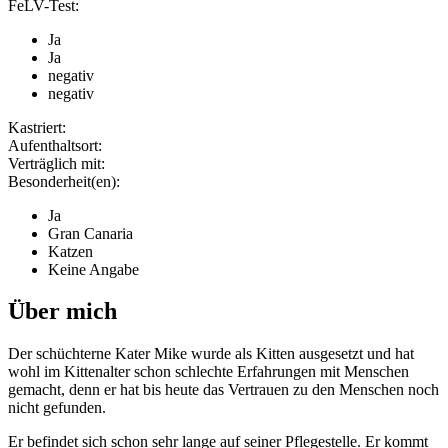
FeLV-Test:
Ja
Ja
negativ
negativ
Kastriert:
Aufenthaltsort:
Verträglich mit:
Besonderheit(en):
Ja
Gran Canaria
Katzen
Keine Angabe
Über mich
Der schüchterne Kater Mike wurde als Kitten ausgesetzt und hat
wohl im Kittenalter schon schlechte Erfahrungen mit Menschen
gemacht, denn er hat bis heute das Vertrauen zu den Menschen noch
nicht gefunden.
Er befindet sich schon sehr lange auf seiner Pflegestelle. Er kommt