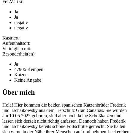
FeLV-Test:
Ja
Ja
negativ
negativ
Kastriert:
Aufenthaltsort:
Verträglich mit:
Besonderheit(en):
Ja
47906 Kempen
Katzen
Keine Angabe
Über mich
Hola! Hier kommen die beiden spanischen Katzenbrüder Frederik
und Tschaikowsky aus dem Tierschutz Gran Canarias. Sie wurden
am 10.05.2025 geboren, sind aber noch keine Schoßkatzen und
lassen sich derzeit nicht richtig anfassen. Dennoch haben Frederik
und Tschaikowsky bereits schöne Fortschritte gemacht: Sie halten
sich gerne in der Nähe ihrer Menschen auf und nehmen Leckerchen