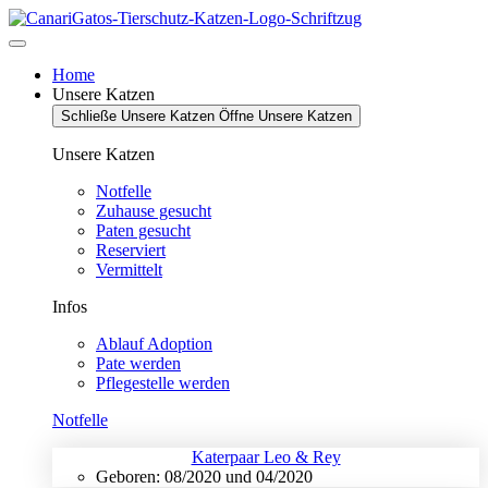
Zum
Inhalt
springen
Home
Unsere Katzen
Schließe Unsere Katzen
Öffne Unsere Katzen
Unsere Katzen
Notfelle
Zuhause gesucht
Paten gesucht
Reserviert
Vermittelt
Infos
Ablauf Adoption
Pate werden
Pflegestelle werden
Notfelle
Katerpaar Leo & Rey
Geboren: 08/2020 und 04/2020