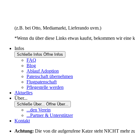
(z.B. bei Otto, Mediamarkt, Lieferando uvm.)
*Wenn du über diese Links etwas kaufst, bekommen wir eine kl
Infos
Schließe Infos
Öffne Infos
FAQ
Blog
Ablauf Adoption
Patenschaft übernehmen
Flugpatenschaft
Pflegestelle werden
Aktuelles
Über...
Schließe Über...
Öffne Über...
...den Verein
...Partner & Unterstützer
Kontakt
Achtung:
Die von dir aufgerufene Katze steht NICHT mehr zur