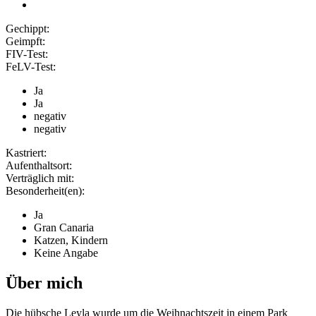
Gechippt:
Geimpft:
FIV-Test:
FeLV-Test:
Ja
Ja
negativ
negativ
Kastriert:
Aufenthaltsort:
Verträglich mit:
Besonderheit(en):
Ja
Gran Canaria
Katzen, Kindern
Keine Angabe
Über mich
Die hübsche Leyla wurde um die Weihnachtszeit in einem Park