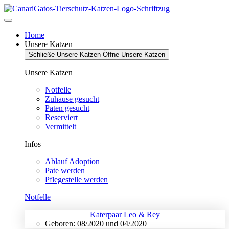
Zum
Inhalt
springen
Home
Unsere Katzen
Schließe Unsere Katzen
Öffne Unsere Katzen
Unsere Katzen
Notfelle
Zuhause gesucht
Paten gesucht
Reserviert
Vermittelt
Infos
Ablauf Adoption
Pate werden
Pflegestelle werden
Notfelle
Katerpaar Leo & Rey
Geboren: 08/2020 und 04/2020