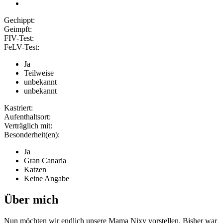
Gechippt:
Geimpft:
FIV-Test:
FeLV-Test:
Ja
Teilweise
unbekannt
unbekannt
Kastriert:
Aufenthaltsort:
Verträglich mit:
Besonderheit(en):
Ja
Gran Canaria
Katzen
Keine Angabe
Über mich
Nun möchten wir endlich unsere Mama Nixy vorstellen. Bisher war