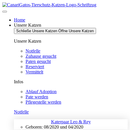
Zum
Inhalt
springen
Home
Unsere Katzen
Schließe Unsere Katzen
Öffne Unsere Katzen
Unsere Katzen
Notfelle
Zuhause gesucht
Paten gesucht
Reserviert
Vermittelt
Infos
Ablauf Adoption
Pate werden
Pflegestelle werden
Notfelle
Katerpaar Leo & Rey
Geboren: 08/2020 und 04/2020