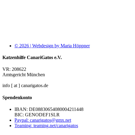
© 2026 | Webdesign by Maria Höppner
Katzenhilfe CanariGatos e.V.
VR: 208622
Amtsgericht München
info [ at ] canarigatos.de
Spendenkonto
IBAN: DE08830654080004211448
BIC: GENODEF1SLR
Paypal: canarigatos@gmx.net
Teaming: teaming.net/canarigatos