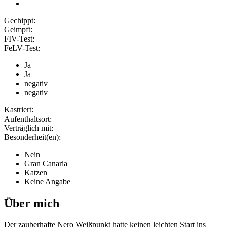
Gechippt:
Geimpft:
FIV-Test:
FeLV-Test:
Ja
Ja
negativ
negativ
Kastriert:
Aufenthaltsort:
Verträglich mit:
Besonderheit(en):
Nein
Gran Canaria
Katzen
Keine Angabe
Über mich
Der zauberhafte Nero Weißpunkt hatte keinen leichten Start ins