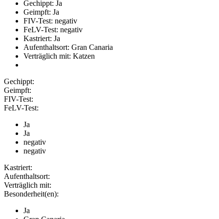
Gechippt: Ja
Geimpft: Ja
FIV-Test: negativ
FeLV-Test: negativ
Kastriert: Ja
Aufenthaltsort: Gran Canaria
Verträglich mit: Katzen
Gechippt:
Geimpft:
FIV-Test:
FeLV-Test:
Ja
Ja
negativ
negativ
Kastriert:
Aufenthaltsort:
Verträglich mit:
Besonderheit(en):
Ja