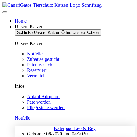
Zum
Inhalt
springen
Home
Unsere Katzen
Schließe Unsere Katzen
Öffne Unsere Katzen
Unsere Katzen
Notfelle
Zuhause gesucht
Paten gesucht
Reserviert
Vermittelt
Infos
Ablauf Adoption
Pate werden
Pflegestelle werden
Notfelle
Katerpaar Leo & Rey
Geboren: 08/2020 und 04/2020