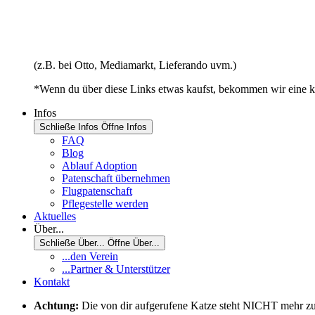
(z.B. bei Otto, Mediamarkt, Lieferando uvm.)
*Wenn du über diese Links etwas kaufst, bekommen wir eine kl
Infos
Schließe Infos
Öffne Infos
FAQ
Blog
Ablauf Adoption
Patenschaft übernehmen
Flugpatenschaft
Pflegestelle werden
Aktuelles
Über...
Schließe Über...
Öffne Über...
...den Verein
...Partner & Unterstützer
Kontakt
Achtung:
Die von dir aufgerufene Katze steht NICHT mehr zur