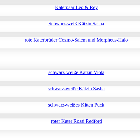
Katerpaar Leo & Rey
Schwarz-weiß Kätzin Sasha
rote Katerbrüder Cozmo-Salem und Morpheus-Halo
schwarz-weiße Kätzin Viola
schwarz-weiße Kätzin Sasha
schwarz-weißes Kitten Puck
roter Kater Rossi Redford