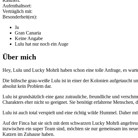
Kastriert:
Aufenthaltsort:
Verträglich mit:
Besonderheit(en):
Ja
Gran Canaria
Keine Angabe
Lulu hat nur noch ein Auge
Über mich
Hey, Lulu und Lucky Mohrli haben schon eine tolle Anfrage, es wart
Die hübsche grau-weiße Lulu ist in einer der Kolonien aufgetaucht un
absolut kein Problem dar.
Lulu ist grundsätzlich eine ganz zutrauliche, freundliche und verschm
Charakters eher nicht so geeignet. Sie benötigt erfahrene Menschen, 
Lulu ist auch total verspielt und eine richtig wilde Hummel. Daher m
Auf der Finca hat sie sich mit dem schwarzen Lucky Mohrli angefreun
inzwischen ein super Team sind, möchten sie nur gemeinsam ins neu
Katzen im Zuhause haben.