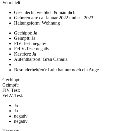
Vermittelt
Geschlecht: weiblich & männlich
Geboren am: ca. Januar 2022 und ca. 2023
Haltungsform: Wohnung
Gechippt: Ja
Geimpft: Ja
FIV-Test: negativ
FeLV-Test: negativ
Kastriert: Ja
Aufenthaltsort: Gran Canaria
Besonderheit(en): Lulu hat nur noch ein Auge
Gechippt:
Geimpft:
FIV-Test:
FeLV-Test:
Ja
Ja
negativ
negativ