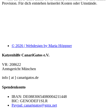
Provision. Für dich entstehen keinerlei Kosten oder Umstände.
© 2026 | Webdesign by Maria Höppner
Katzenhilfe CanariGatos e.V.
VR: 208622
Amtsgericht München
info [ at ] canarigatos.de
Spendenkonto
IBAN: DE08830654080004211448
BIC: GENODEF1SLR
Paypal: canarigatos@gmx.net