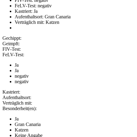
FIV-Test: negativ
FeLV-Test: negativ
Kastriert: Ja
Aufenthaltsort: Gran Canaria
Verträglich mit: Katzen
Gechippt:
Geimpft:
FIV-Test:
FeLV-Test:
Ja
Ja
negativ
negativ
Kastriert:
Aufenthaltsort:
Verträglich mit:
Besonderheit(en):
Ja
Gran Canaria
Katzen
Keine Angabe