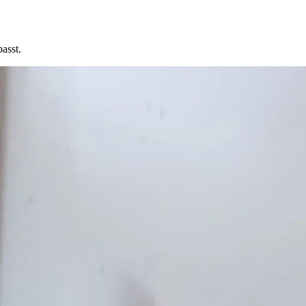
asst.