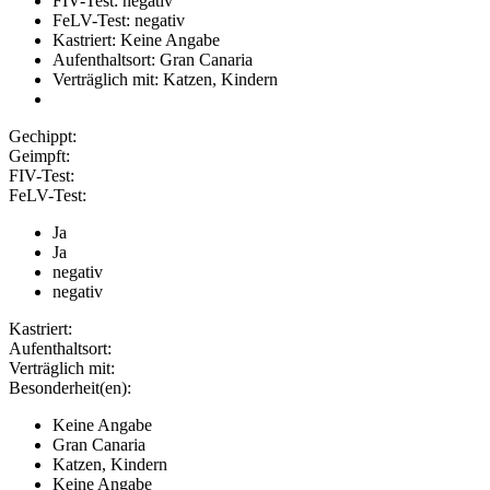
FIV-Test: negativ
FeLV-Test: negativ
Kastriert: Keine Angabe
Aufenthaltsort: Gran Canaria
Verträglich mit: Katzen, Kindern
Gechippt:
Geimpft:
FIV-Test:
FeLV-Test:
Ja
Ja
negativ
negativ
Kastriert:
Aufenthaltsort:
Verträglich mit:
Besonderheit(en):
Keine Angabe
Gran Canaria
Katzen, Kindern
Keine Angabe