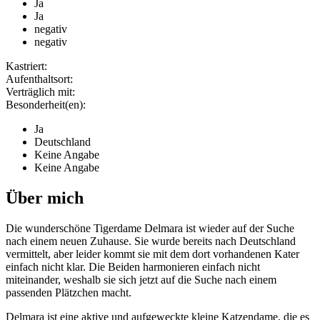
Ja
Ja
negativ
negativ
Kastriert:
Aufenthaltsort:
Verträglich mit:
Besonderheit(en):
Ja
Deutschland
Keine Angabe
Keine Angabe
Über mich
Die wunderschöne Tigerdame Delmara ist wieder auf der Suche
nach einem neuen Zuhause. Sie wurde bereits nach Deutschland
vermittelt, aber leider kommt sie mit dem dort vorhandenen Kater
einfach nicht klar. Die Beiden harmonieren einfach nicht
miteinander, weshalb sie sich jetzt auf die Suche nach einem
passenden Plätzchen macht.
Delmara ist eine aktive und aufgeweckte kleine Katzendame, die es