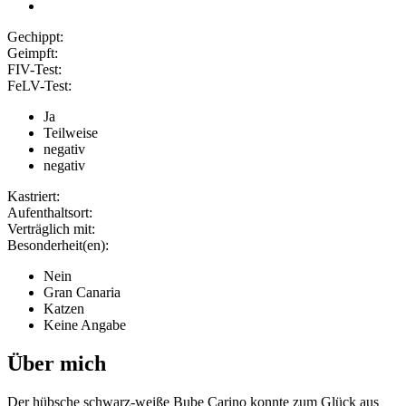
Gechippt:
Geimpft:
FIV-Test:
FeLV-Test:
Ja
Teilweise
negativ
negativ
Kastriert:
Aufenthaltsort:
Verträglich mit:
Besonderheit(en):
Nein
Gran Canaria
Katzen
Keine Angabe
Über mich
Der hübsche schwarz-weiße Bube Carino konnte zum Glück aus