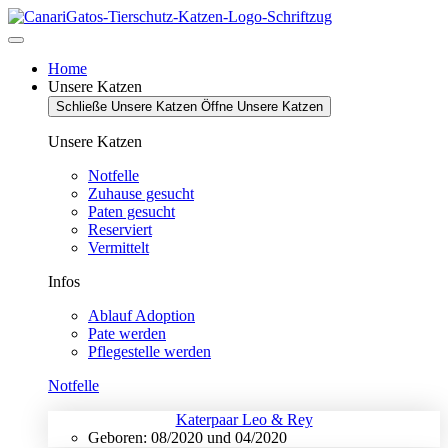
Zum
Inhalt
springen
Home
Unsere Katzen
Schließe Unsere Katzen
Öffne Unsere Katzen
Unsere Katzen
Notfelle
Zuhause gesucht
Paten gesucht
Reserviert
Vermittelt
Infos
Ablauf Adoption
Pate werden
Pflegestelle werden
Notfelle
Katerpaar Leo & Rey
Geboren: 08/2020 und 04/2020