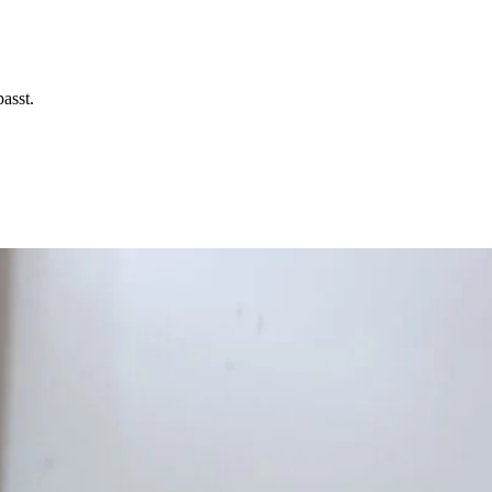
asst.