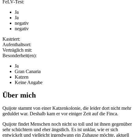
FeLV-Test:
Ja
Ja
negativ
negativ
Kastriert:
Aufenthaltsort:
Verträglich mit:
Besonderheit(en):
Ja
Gran Canaria
Katzen
Keine Angabe
Über mich
Quijote stammt von einer Katzenkolonie, die leider dort nicht mehr
geduldet war. Deshalb kam er vor einiger Zeit auf die Finca.
Quijote findet Menschen noch nicht so toll und ist ihnen gegenüber
sehr schüchtern und eher ängstlich. Es ist unklar, wie er sich
entwickelt und vielleicht irgendwann ein Zuhause möchte, aktuell